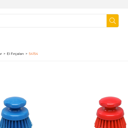
ar
El Fırçaları
54154