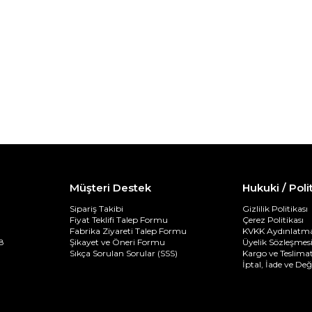
Müşteri Destek
Hukuki / Poli
Sipariş Takibi
Gizlilik Politikası
Fiyat Teklifi Talep Formu
Çerez Politikası
Fabrika Ziyareti Talep Formu
KVKK Aydınlatma
8
Şikayet ve Öneri Formu
Üyelik Sözleşmes
Sıkça Sorulan Sorular (SSS)
Kargo ve Teslimat
İptal, İade ve De