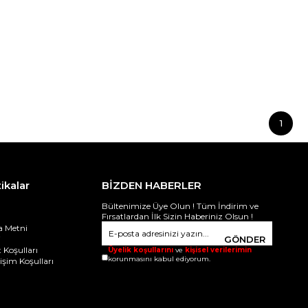
1
tikalar
BİZDEN HABERLER
Bültenimize Üye Olun ! Tüm İndirim ve
Fırsatlardan İlk Sizin Haberiniz Olsun !
 Metni
i
GÖNDER
 Koşulları
Üyelik koşullarını
ve
kişisel verilerimin
korunmasını kabul ediyorum.
ğişim Koşulları