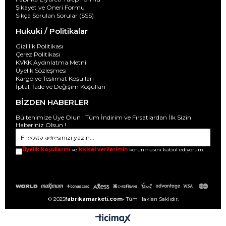
Şikayet ve Öneri Formu
Sıkça Sorulan Sorular (SSS)
Hukuki / Politikalar
Gizlilik Politikası
Çerez Politikası
KVKK Aydınlatma Metni
Üyelik Sözleşmesi
Kargo ve Teslimat Koşulları
İptal, İade ve Değişim Koşulları
BİZDEN HABERLER
Bültenimize Üye Olun ! Tüm İndirim ve Fırsatlardan İlk Sizin
Haberiniz Olsun !
GÖNDER
Üyelik koşullarını
ve
kişisel verilerimin
korunmasını kabul ediyorum.
© 2025
fabrikamarketi.com
- Tüm Hakları Saklıdır.