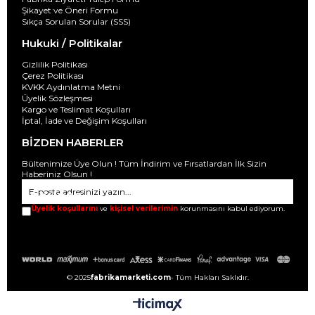
Şikayet ve Öneri Formu
Sıkça Sorulan Sorular (SSS)
Hukuki / Politikalar
Gizlilik Politikası
Çerez Politikası
KVKK Aydınlatma Metni
Üyelik Sözleşmesi
Kargo ve Teslimat Koşulları
İptal, İade ve Değişim Koşulları
BİZDEN HABERLER
Bültenimize Üye Olun ! Tüm İndirim ve Fırsatlardan İlk Sizin
Haberiniz Olsun !
GÖNDER
Üyelik koşullarını
ve
kişisel verilerimin
korunmasını kabul ediyorum.
© 2025
fabrikamarketi.com
- Tüm Hakları Saklıdır.