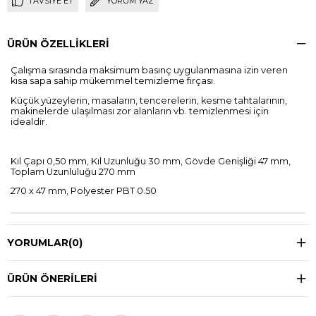
TAVSIYE ET
YORUM YAZ
ÜRÜN ÖZELLIKLERI
Çalışma sırasında maksimum basınç uygulanmasına izin veren
kısa sapa sahip mükemmel temizleme fırçası.
Küçük yüzeylerin, masaların, tencerelerin, kesme tahtalarının,
makinelerde ulaşılması zor alanların vb. temizlenmesi için
idealdir.
Kıl Çapı 0,50 mm, Kıl Uzunluğu 30 mm, Gövde Genişliği 47 mm,
Toplam Uzunluluğu 270 mm
270 x 47 mm, Polyester PBT 0.50
YORUMLAR
(0)
ÜRÜN ÖNERILERI