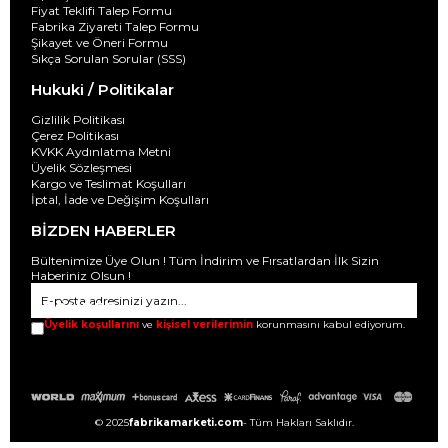
Fiyat Teklifi Talep Formu
Fabrika Ziyareti Talep Formu
Şikayet ve Öneri Formu
Sıkça Sorulan Sorular (SSS)
Hukuki / Politikalar
Gizlilik Politikası
Çerez Politikası
KVKK Aydınlatma Metni
Üyelik Sözleşmesi
Kargo ve Teslimat Koşulları
İptal, İade ve Değişim Koşulları
BİZDEN HABERLER
Bültenimize Üye Olun ! Tüm İndirim ve Fırsatlardan İlk Sizin
Haberiniz Olsun !
GÖNDER
Üyelik koşullarını
ve
kişisel verilerimin
korunmasını kabul ediyorum.
© 2025
fabrikamarketi.com
- Tüm Hakları Saklıdır.