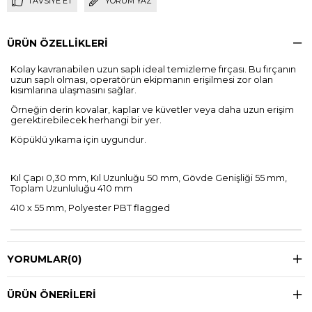
TAVSIYE ET
YORUM YAZ
ÜRÜN ÖZELLIKLERI
Kolay kavranabilen uzun saplı ideal temizleme fırçası. Bu fırçanın
uzun saplı olması, operatörün ekipmanın erişilmesi zor olan
kısımlarına ulaşmasını sağlar.
Örneğin derin kovalar, kaplar ve küvetler veya daha uzun erişim
gerektirebilecek herhangi bir yer.
Köpüklü yıkama için uygundur.
Kıl Çapı 0,30 mm, Kıl Uzunluğu 50 mm, Gövde Genişliği 55 mm,
Toplam Uzunluluğu 410 mm
410 x 55 mm, Polyester PBT flagged
YORUMLAR
(0)
ÜRÜN ÖNERILERI