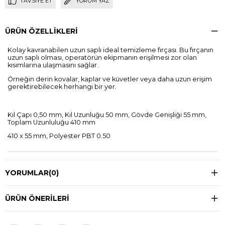
TAVSIYE ET
YORUM YAZ
ÜRÜN ÖZELLIKLERI
Kolay kavranabilen uzun saplı ideal temizleme fırçası. Bu fırçanın
uzun saplı olması, operatörün ekipmanın erişilmesi zor olan
kısımlarına ulaşmasını sağlar.
Örneğin derin kovalar, kaplar ve küvetler veya daha uzun erişim
gerektirebilecek herhangi bir yer.
Kıl Çapı 0,50 mm, Kıl Uzunluğu 50 mm, Gövde Genişliği 55 mm,
Toplam Uzunluluğu 410 mm
410 x 55 mm, Polyester PBT 0.50
YORUMLAR
(0)
ÜRÜN ÖNERILERI