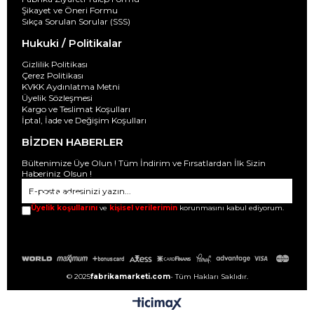
Şikayet ve Öneri Formu
Sıkça Sorulan Sorular (SSS)
Hukuki / Politikalar
Gizlilik Politikası
Çerez Politikası
KVKK Aydınlatma Metni
Üyelik Sözleşmesi
Kargo ve Teslimat Koşulları
İptal, İade ve Değişim Koşulları
BİZDEN HABERLER
Bültenimize Üye Olun ! Tüm İndirim ve Fırsatlardan İlk Sizin
Haberiniz Olsun !
GÖNDER
Üyelik koşullarını
ve
kişisel verilerimin
korunmasını kabul ediyorum.
© 2025
fabrikamarketi.com
- Tüm Hakları Saklıdır.