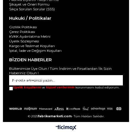
Şikayet ve Öneri Formu
Sıkça Sorulan Sorular (SSS)
Hukuki / Politikalar
Gizlilik Politikası
Çerez Politikası
KVKK Aydınlatma Metni
Üyelik Sözleşmesi
Kargo ve Teslimat Koşulları
İptal, İade ve Değişim Koşulları
BİZDEN HABERLER
Bültenimize Üye Olun ! Tüm İndirim ve Fırsatlardan İlk Sizin
Haberiniz Olsun !
GÖNDER
Üyelik koşullarını
ve
kişisel verilerimin
korunmasını kabul ediyorum.
© 2025
fabrikamarketi.com
- Tüm Hakları Saklıdır.