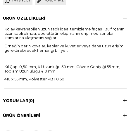
TAVSIYE ET
YORUM YAZ
ÜRÜN ÖZELLIKLERI
Kolay kavranabilen uzun saplı ideal temizleme fırçası. Bu fırçanın
uzun saplı olması, operatörün ekipmanın erişilmesi zor olan
kısımlarına ulaşmasını sağlar.
Örneğin derin kovalar, kaplar ve küvetler veya daha uzun erişim
gerektirebilecek herhangi bir yer.
Kıl Çapı 0,50 mm, Kıl Uzunluğu 50 mm, Gövde Genişliği 55 mm,
Toplam Uzunluluğu 410 mm
410 x 55 mm, Polyester PBT 0.50
YORUMLAR
(0)
ÜRÜN ÖNERILERI