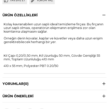
TAVSIYE ET
YORUM YAZ
ÜRÜN ÖZELLIKLERI
Kolay kavranabilen uzun saplı ideal temizleme fırçası. Bu fırçanın
uzun saplı olması, operatörün ekipmanın erişilmesi zor olan
kısımlarına ulaşmasını sağlar.
Örneğin derin kovalar, kaplar ve küvetler veya daha uzun erişim
gerektirebilecek herhangi bir yer.
Kıl Çapı 0,20/0,50 mm, Kıl Uzunluğu 50 mm, Gövde Genişliği 55
mm, Toplam Uzunluluğu 410 mm
410 x 55 mm, Polyester PBT 0.20/50
YORUMLAR
(0)
ÜRÜN ÖNERILERI