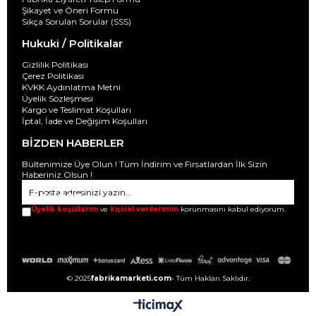
Şikayet ve Öneri Formu
Sıkça Sorulan Sorular (SSS)
Hukuki / Politikalar
Gizlilik Politikası
Çerez Politikası
KVKK Aydınlatma Metni
Üyelik Sözleşmesi
Kargo ve Teslimat Koşulları
İptal, İade ve Değişim Koşulları
BİZDEN HABERLER
Bültenimize Üye Olun ! Tüm İndirim ve Fırsatlardan İlk Sizin
Haberiniz Olsun !
GÖNDER
Üyelik koşullarını
ve
kişisel verilerimin
korunmasını kabul ediyorum.
© 2025
fabrikamarketi.com
- Tüm Hakları Saklıdır.