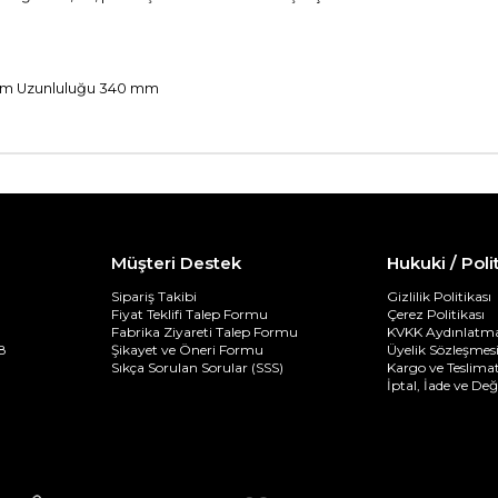
lam Uzunluluğu 340 mm
Müşteri Destek
Hukuki / Poli
Sipariş Takibi
Gizlilik Politikası
Fiyat Teklifi Talep Formu
Çerez Politikası
Fabrika Ziyareti Talep Formu
KVKK Aydınlatma
8
Şikayet ve Öneri Formu
Üyelik Sözleşmes
Sıkça Sorulan Sorular (SSS)
Kargo ve Teslimat
İptal, İade ve De