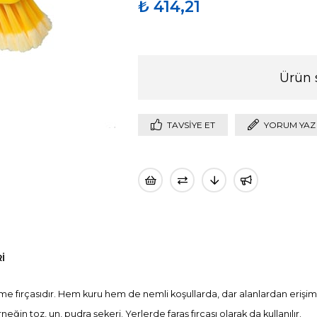
₺ 414,21
Ürün 
TAVSIYE ET
YORUM YAZ
I
 fırçasıdır. Hem kuru hem de nemli koşullarda, dar alanlardan erişime i
eğin toz, un, pudra şekeri. Yerlerde faraş fırçası olarak da kullanılır.