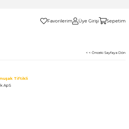
Favorilerim
Üye Girişi
Sepetim
< < Önceki Sayfaya Dön
muşak Tiftikli
ik ApS