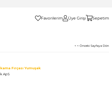
Favorilerim
Üye Girişi
Sepetim
< < Önceki Sayfaya Dön
 Yıkama Fırçası Yumuşak
ik ApS