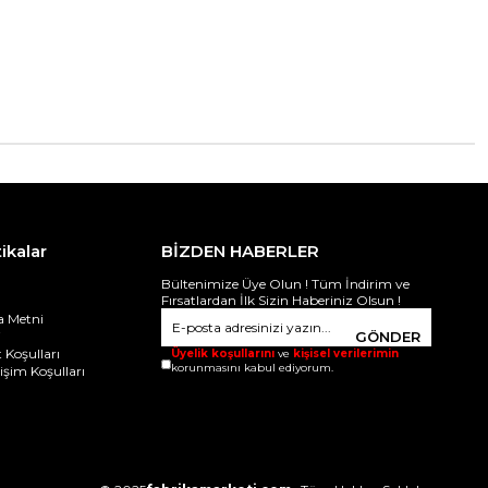
tikalar
BİZDEN HABERLER
Bültenimize Üye Olun ! Tüm İndirim ve
Fırsatlardan İlk Sizin Haberiniz Olsun !
 Metni
i
GÖNDER
 Koşulları
Üyelik koşullarını
ve
kişisel verilerimin
korunmasını kabul ediyorum.
ğişim Koşulları