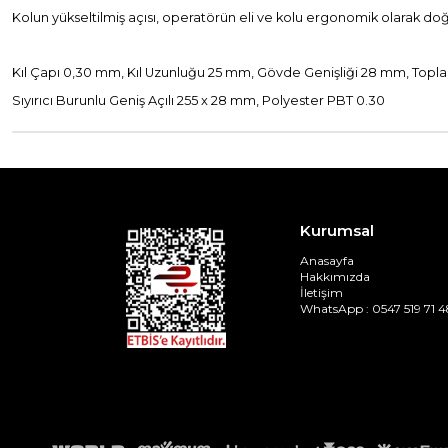
Kolun yükseltilmiş açısı, operatörün eli ve kolu ergonomik olarak do
Kıl Çapı 0,30 mm, Kıl Uzunluğu 25 mm, Gövde Genişliği 28 mm, Top
Sıyırıcı Burunlu Geniş Açılı 255 x 28 mm, Polyester PBT 0.30
Kurumsal
Anasayfa
Hakkımızda
İletişim
WhatsApp : 0547 519 71 4