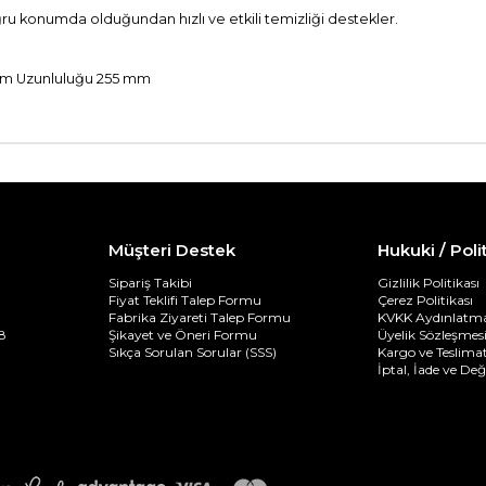
ğru konumda olduğundan hızlı ve etkili temizliği destekler.
lam Uzunluluğu 255 mm
Müşteri Destek
Hukuki / Poli
Sipariş Takibi
Gizlilik Politikası
Fiyat Teklifi Talep Formu
Çerez Politikası
Fabrika Ziyareti Talep Formu
KVKK Aydınlatma
8
Şikayet ve Öneri Formu
Üyelik Sözleşmes
Sıkça Sorulan Sorular (SSS)
Kargo ve Teslimat
İptal, İade ve De