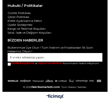
Hukuki / Politikalar
Gizlilik Politikası
Çerez Politikası
KVKK Aydınlatma Metni
Üyelik Sözleşmesi
Kargo ve Teslimat Koşulları
İptal, İade ve Değişim Koşulları
BİZDEN HABERLER
Bültenimize Üye Olun ! Tüm İndirim ve Fırsatlardan İlk Sizin
Haberiniz Olsun !
GÖNDER
Üyelik koşullarını
ve
kişisel verilerimin
korunmasını kabul ediyorum.
© 2025
fabrikamarketi.com
- Tüm Hakları Saklıdır.