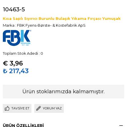
10463-5
Kısa Saplı Sıyırıcı Burunlu Bulaşık Yıkama Fırçası Yumuşak
Marka
:
FBK Fyens-Børste- & Kostefabrik ApS
Toplam Stok Adedi
:
0
€ 3,96
₺ 217,43
Ürün stoklarımızda kalmamıştır.
TAVSIYE ET
YORUM YAZ
ÜRÜN ÖZELLIKLERI