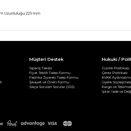
lam Uzunluluğu 225 mm
Müşteri Destek
Hukuki / Poli
Sipariş Takibi
Gizlilik Politikası
Fiyat Teklifi Talep Formu
Çerez Politikası
Fabrika Ziyareti Talep Formu
KVKK Aydınlatma
8
Şikayet ve Öneri Formu
Üyelik Sözleşmes
Sıkça Sorulan Sorular (SSS)
Kargo ve Teslimat
İptal, İade ve De