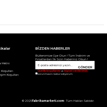
tikalar
BİZDEN HABERLER
Bültenimize Üye Olun ! Tüm İndirim ve
Fırsatlardan İlk Sizin Haberiniz Olsun !
 Metni
i
GÖNDER
 Koşulları
Üyelik koşullarını
ve
kişisel verilerimin
korunmasını kabul ediyorum.
ğişim Koşulları
© 2025
fabrikamarketi.com
- Tüm Hakları Saklıdır.