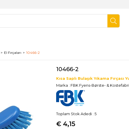
El Fırçaları
10466-2
10466-2
Kısa Saplı Bulaşık Yıkama Fırçası 
Marka
:
FBK Fyens-Børste- & Kostefabr
Toplam Stok Adedi
:
5
€ 4,15