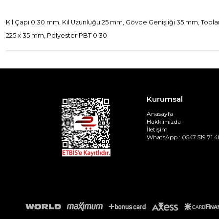
Kıl Çapı 0,30 mm, Kıl Uzunluğu 25 mm, Gövde Genişliği 35 mm, Top
225 x 35 mm, Polyester PBT 0.30
Kurumsal
Anasayfa
Hakkımızda
İletişim
WhatsApp : 0547 519 71 4