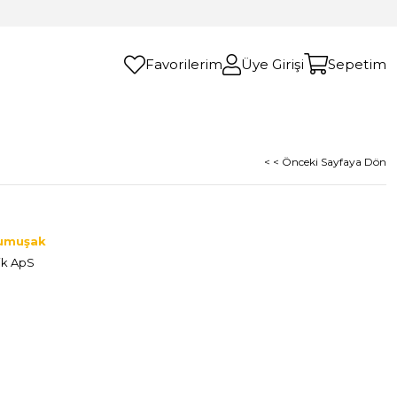
Favorilerim
Üye Girişi
Sepetim
< < Önceki Sayfaya Dön
Yumuşak
ik ApS