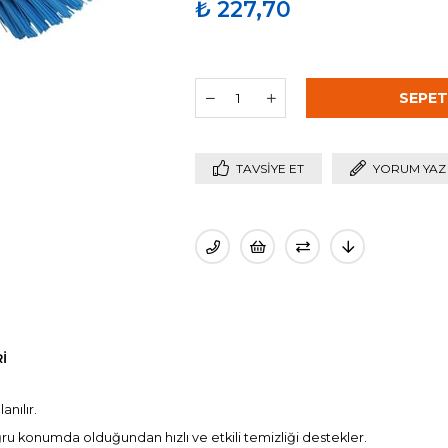
₺ 227,70
TAVSIYE ET
YORUM YAZ
I
anılır.
ğru konumda olduğundan hızlı ve etkili temizliği destekler.