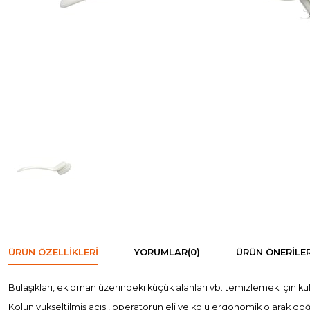
ÜRÜN ÖZELLIKLERI
YORUMLAR
(0)
ÜRÜN ÖNERILER
Bulaşıkları, ekipman üzerindeki küçük alanları vb. temizlemek için kull
Kolun yükseltilmiş açısı, operatörün eli ve kolu ergonomik olarak do