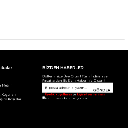
tikalar
BİZDEN HABERLER
Bültenimize Üye Olun ! Tüm İndirim ve
Fırsatlardan İlk Sizin Haberiniz Olsun !
 Metni
i
GÖNDER
 Koşulları
Üyelik koşullarını
ve
kişisel verilerimin
korunmasını kabul ediyorum.
ğişim Koşulları