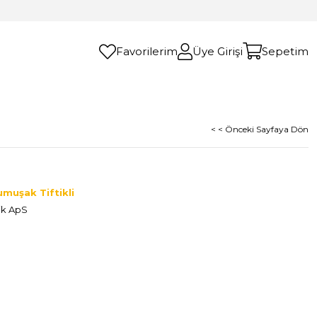
Favorilerim
Üye Girişi
Sepetim
< < Önceki Sayfaya Dön
umuşak Tiftikli
ik ApS