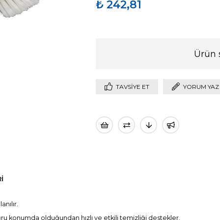
₺ 242,81
Ürün 
TAVSIYE ET
YORUM YAZ
I
anılır.
ğru konumda olduğundan hızlı ve etkili temizliği destekler.