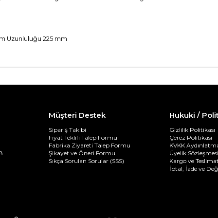
lam Uzunluluğu 225 mm
Müşteri Destek
Hukuki / Poli
Sipariş Takibi
Gizlilik Politikası
Fiyat Teklifi Talep Formu
Çerez Politikası
Fabrika Ziyareti Talep Formu
KVKK Aydınlatma
8
Şikayet ve Öneri Formu
Üyelik Sözleşmes
Sıkça Sorulan Sorular (SSS)
Kargo ve Teslimat
İptal, İade ve De