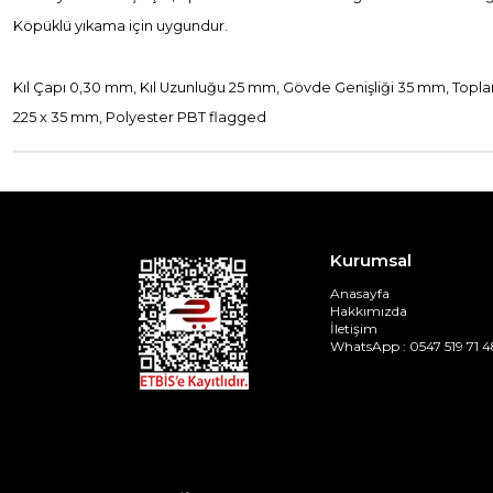
Köpüklü yıkama için uygundur.
Kıl Çapı 0,30 mm, Kıl Uzunluğu 25 mm, Gövde Genişliği 35 mm, Top
225 x 35 mm, Polyester PBT flagged
Kurumsal
Anasayfa
Hakkımızda
İletişim
WhatsApp : 0547 519 71 4