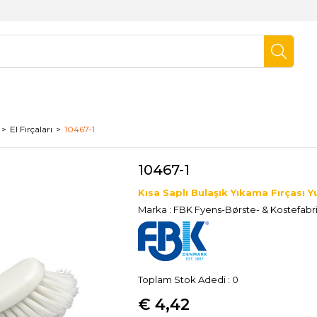
El Fırçaları
10467-1
10467-1
Kısa Saplı Bulaşık Yıkama Fırçası Y
Marka
:
FBK Fyens-Børste- & Kostefabr
Toplam Stok Adedi
:
0
€ 4,42