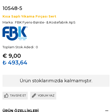
10548-5
Kısa Saplı Yıkama Fırçası Sert
Marka
:
FBK Fyens-Børste- & Kostefabrik ApS
Toplam Stok Adedi
:
0
€ 9,00
₺ 493,64
Ürün stoklarımızda kalmamıştır.
TAVSIYE ET
YORUM YAZ
ÜRÜN ÖZELLIKLERI