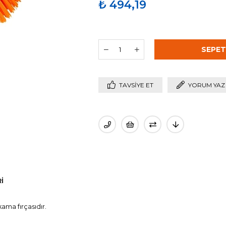
₺ 494,19
TAVSIYE ET
YORUM YAZ
I
ama fırçasıdır.