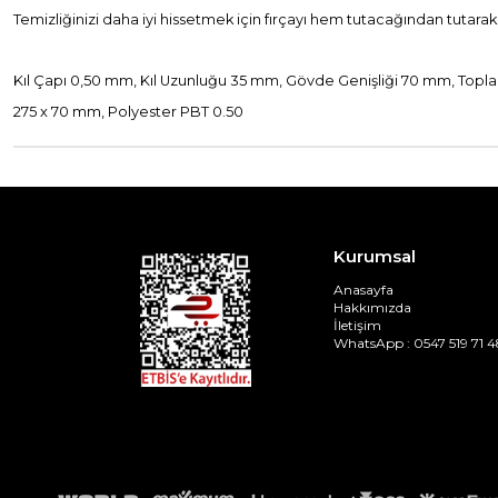
Temizliğinizi daha iyi hissetmek için fırçayı hem tutacağından tutarak 
Kıl Çapı 0,50 mm, Kıl Uzunluğu 35 mm, Gövde Genişliği 70 mm, Top
275 x 70 mm, Polyester PBT 0.50
Kurumsal
Anasayfa
Hakkımızda
İletişim
WhatsApp : 0547 519 71 4