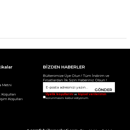
tikalar
BİZDEN HABERLER
Bültenimize Üye Olun ! Tüm İndirim ve
Fırsatlardan İlk Sizin Haberiniz Olsun !
 Metni
i
GÖNDER
 Koşulları
Üyelik koşullarını
ve
kişisel verilerimin
korunmasını kabul ediyorum.
ğişim Koşulları