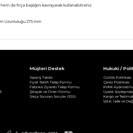
hem de fırça başlığını kavrayarak kullanabilirsiniz.
lam Uzunluluğu 275 mm
Müşteri Destek
Hukuki / Poli
Sipariş Takibi
Gizlilik Politikası
Fiyat Teklifi Talep Formu
Çerez Politikası
Fabrika Ziyareti Talep Formu
KVKK Aydınlatma
8
Şikayet ve Öneri Formu
Üyelik Sözleşmes
Sıkça Sorulan Sorular (SSS)
Kargo ve Teslimat
İptal, İade ve De