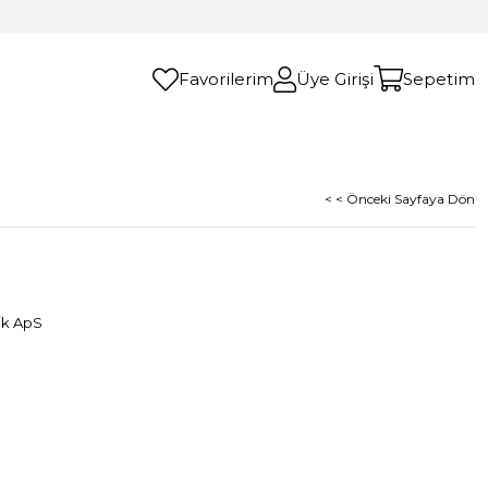
Favorilerim
Üye Girişi
Sepetim
< < Önceki Sayfaya Dön
ik ApS