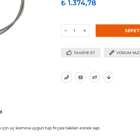
₺ 1.374,78
TAVSIYE ET
YORUM YAZ
I
k için uç kısmına uygun tüp fırçası takılan esnek sap.