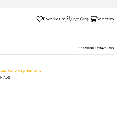
Favorilerim
Üye Girişi
Sepetim
< < Önceki Sayfaya Dön
Esnek Çelik Sap 150 mm
ik ApS