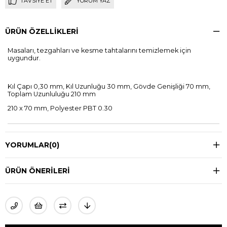
TAVSIYE ET
YORUM YAZ
ÜRÜN ÖZELLIKLERI
Masaları, tezgahları ve kesme tahtalarını temizlemek için
uygundur.
Kıl Çapı 0,30 mm, Kıl Uzunluğu 30 mm, Gövde Genişliği 70 mm,
Toplam Uzunluluğu 210 mm
210 x 70 mm, Polyester PBT 0.30
YORUMLAR
(0)
ÜRÜN ÖNERILERI