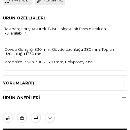
TAVSIYE ET
YORUM YAZ
ÜRÜN ÖZELLIKLERI
Tek parça büyük kürek. Büyük ölçekli bir faraş olarak da
kullanılabilir.
Gövde Genişliği 330 mm, Gövde Uzunluğu 380 mm, Toplam
Uzunluluğu 1330 mm
large size, 330 x 380 x 1330 mm, Polypropylene
YORUMLAR
(0)
ÜRÜN ÖNERILERI