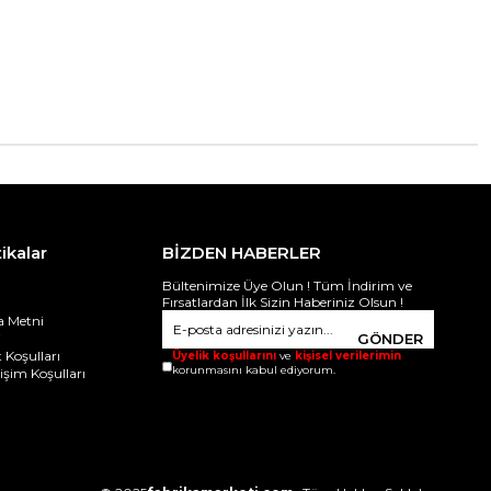
tikalar
BİZDEN HABERLER
Bültenimize Üye Olun ! Tüm İndirim ve
Fırsatlardan İlk Sizin Haberiniz Olsun !
 Metni
i
GÖNDER
 Koşulları
Üyelik koşullarını
ve
kişisel verilerimin
korunmasını kabul ediyorum.
ğişim Koşulları