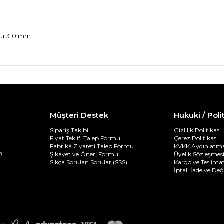
ğu 310 mm
Müşteri Destek
Hukuki / Poli
Sipariş Takibi
Gizlilik Politikası
Fiyat Teklifi Talep Formu
Çerez Politikası
Fabrika Ziyareti Talep Formu
KVKK Aydınlatma
8
Şikayet ve Öneri Formu
Üyelik Sözleşmes
Sıkça Sorulan Sorular (SSS)
Kargo ve Teslimat
İptal, İade ve De