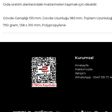
Gıda üretim alanlarındaki malzemeleri taşımak için idealdir.
Gövde Genişliği 135 mm, Gövde Uzunluğu 185 mm, Toplam Uzunlulu
750 gram, 138 x 310 mm, Polypropylene
Kurumsal
Anasayfa
Hakkımızda
İletişim
WhatsApp : 0547 519 71 4