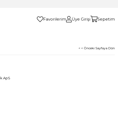
Favorilerim
Üye Girişi
Sepetim
< < Önceki Sayfaya Dön
ik ApS