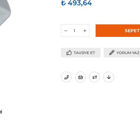
₺ 493,64
TAVSIYE ET
YORUM YAZ
I