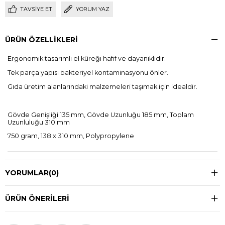
TAVSIYE ET
YORUM YAZ
ÜRÜN ÖZELLIKLERI
Ergonomik tasarımlı el küreği hafif ve dayanıklıdır.
Tek parça yapısı bakteriyel kontaminasyonu önler.
Gıda üretim alanlarındaki malzemeleri taşımak için idealdir.
Gövde Genişliği 135 mm, Gövde Uzunluğu 185 mm, Toplam
Uzunluluğu 310 mm
750 gram, 138 x 310 mm, Polypropylene
YORUMLAR
(0)
ÜRÜN ÖNERILERI