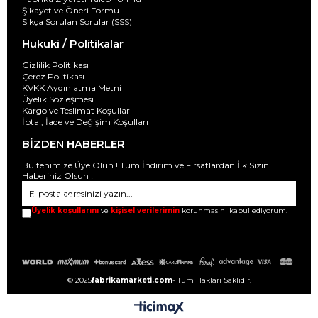
Şikayet ve Öneri Formu
Sıkça Sorulan Sorular (SSS)
Hukuki / Politikalar
Gizlilik Politikası
Çerez Politikası
KVKK Aydınlatma Metni
Üyelik Sözleşmesi
Kargo ve Teslimat Koşulları
İptal, İade ve Değişim Koşulları
BİZDEN HABERLER
Bültenimize Üye Olun ! Tüm İndirim ve Fırsatlardan İlk Sizin
Haberiniz Olsun !
GÖNDER
Üyelik koşullarını
ve
kişisel verilerimin
korunmasını kabul ediyorum.
© 2025
fabrikamarketi.com
- Tüm Hakları Saklıdır.