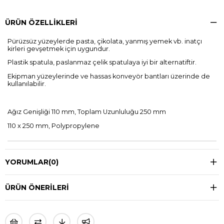
ÜRÜN ÖZELLIKLERI
Pürüzsüz yüzeylerde pasta, çikolata, yanmış yemek vb. inatçı
kirleri gevşetmek için uygundur.
Plastik spatula, paslanmaz çelik spatulaya iyi bir alternatiftir.
Ekipman yüzeylerinde ve hassas konveyör bantları üzerinde de
kullanılabilir.
Ağız Genişliği 110 mm, Toplam Uzunluluğu 250 mm
110 x 250 mm, Polypropylene
YORUMLAR
(0)
ÜRÜN ÖNERILERI