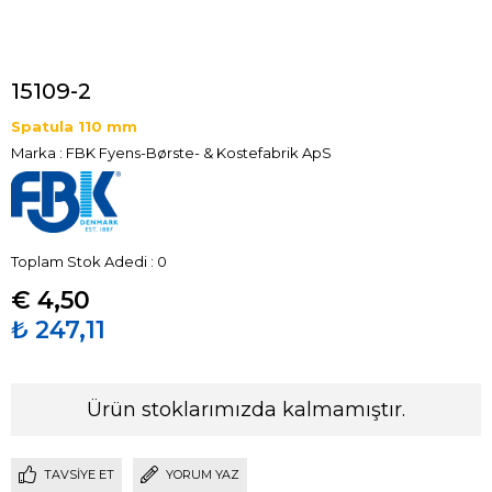
15109-2
Spatula 110 mm
Marka
:
FBK Fyens-Børste- & Kostefabrik ApS
Toplam Stok Adedi
:
0
€ 4,50
₺ 247,11
Ürün stoklarımızda kalmamıştır.
TAVSIYE ET
YORUM YAZ