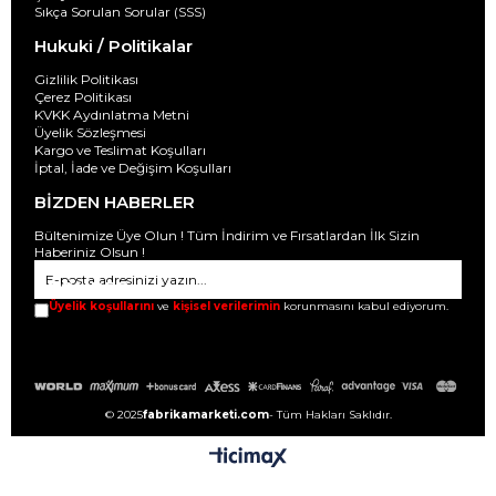
Sıkça Sorulan Sorular (SSS)
Hukuki / Politikalar
Gizlilik Politikası
Çerez Politikası
KVKK Aydınlatma Metni
Üyelik Sözleşmesi
Kargo ve Teslimat Koşulları
İptal, İade ve Değişim Koşulları
BİZDEN HABERLER
Bültenimize Üye Olun ! Tüm İndirim ve Fırsatlardan İlk Sizin
Haberiniz Olsun !
GÖNDER
Üyelik koşullarını
ve
kişisel verilerimin
korunmasını kabul ediyorum.
© 2025
fabrikamarketi.com
- Tüm Hakları Saklıdır.