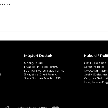
labilir.
Müşteri Destek
Hukuki / Poli
Sipariş Takibi
Gizlilik Politikası
Fiyat Teklifi Talep Formu
Çerez Politikası
Fabrika Ziyareti Talep Formu
KVKK Aydınlatma
8
Şikayet ve Öneri Formu
Üyelik Sözleşmes
Sıkça Sorulan Sorular (SSS)
Kargo ve Teslimat
İptal, İade ve De