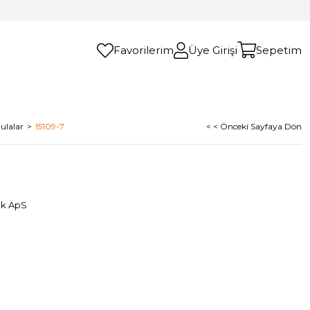
Favorilerim
Üye Girişi
Sepetim
ulalar
15109-7
< < Önceki Sayfaya Dön
ik ApS