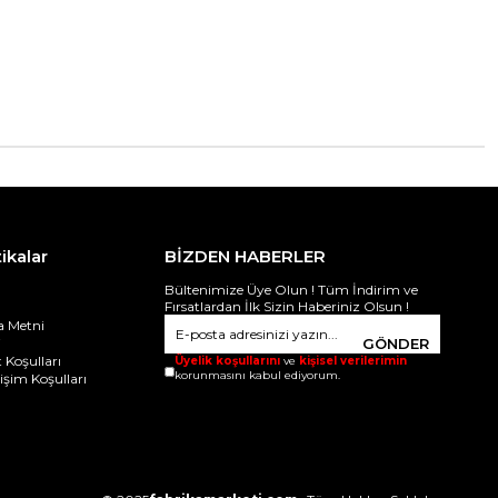
tikalar
BİZDEN HABERLER
Bültenimize Üye Olun ! Tüm İndirim ve
Fırsatlardan İlk Sizin Haberiniz Olsun !
 Metni
i
GÖNDER
 Koşulları
Üyelik koşullarını
ve
kişisel verilerimin
korunmasını kabul ediyorum.
ğişim Koşulları