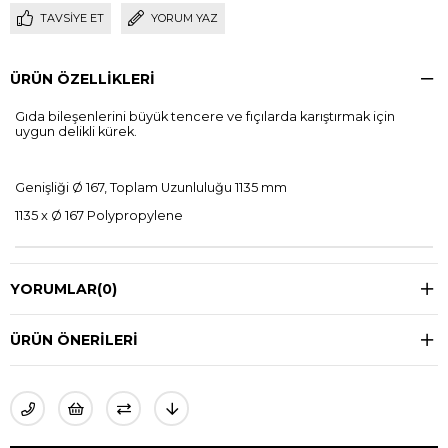
TAVSIYE ET
YORUM YAZ
ÜRÜN ÖZELLIKLERI
Gıda bileşenlerini büyük tencere ve fıçılarda karıştırmak için
uygun delikli kürek.
Genişliği Ø 167, Toplam Uzunluluğu 1135 mm
1135 x Ø 167 Polypropylene
YORUMLAR
(0)
ÜRÜN ÖNERILERI