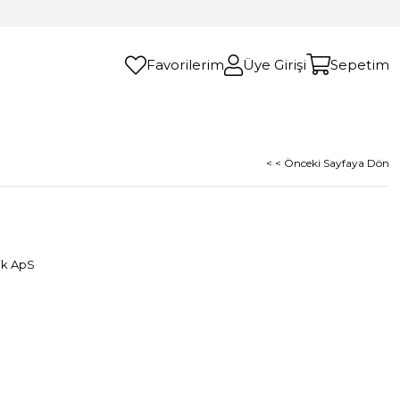
Favorilerim
Üye Girişi
Sepetim
< < Önceki Sayfaya Dön
ik ApS