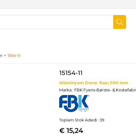
rı
15154-11
15154-11
Alüminyum Duvar Rayı 500 mm
Marka
:
FBK Fyens-Børste- & Kostefabr
Toplam Stok Adedi
:
39
€ 15,24