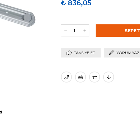
₺ 836,05
TAVSIYE ET
YORUM YAZ
I