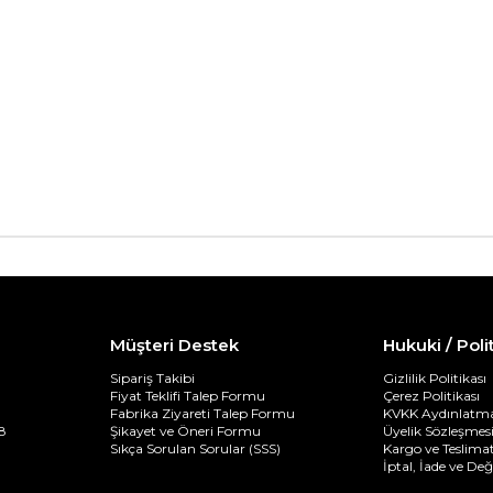
Müşteri Destek
Hukuki / Poli
Sipariş Takibi
Gizlilik Politikası
Fiyat Teklifi Talep Formu
Çerez Politikası
Fabrika Ziyareti Talep Formu
KVKK Aydınlatma
8
Şikayet ve Öneri Formu
Üyelik Sözleşmes
Sıkça Sorulan Sorular (SSS)
Kargo ve Teslimat
İptal, İade ve De