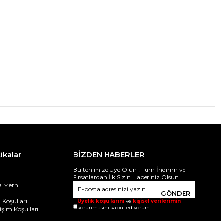
tikalar
BİZDEN HABERLER
Bültenimize Üye Olun ! Tüm İndirim ve
Fırsatlardan İlk Sizin Haberiniz Olsun !
 Metni
i
GÖNDER
 Koşulları
Üyelik koşullarını
ve
kişisel verilerimin
korunmasını kabul ediyorum.
ğişim Koşulları