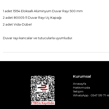
1 adet 15154 Eloksallı Alüminyum Duvar Rayı 500 mm
2 adet 80005-11 Duvar Rayı Uç Kapağı
2 adet Vida-Dübel
Duvar rayı kancalar ve tutucularla uyumludur.
Kurumsal
Anasayfa
Hakkımızda
İletişim
WhatsApp : 0547 519 71 4