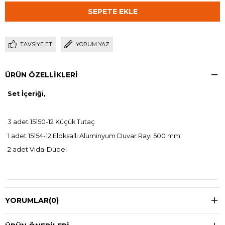
TAVSIYE ET
YORUM YAZ
ÜRÜN ÖZELLIKLERI
Set İçeriği,
3 adet 15150-12 Küçük Tutaç
1 adet 15154-12 Eloksallı Alüminyum Duvar Rayı 500 mm
2 adet Vida-Dübel
YORUMLAR
(0)