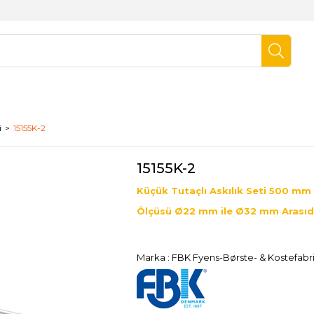
i
15155K-2
15155K-2
Küçük Tutaçlı Askılık Seti 500 mm
Ölçüsü Ø22 mm ile Ø32 mm Arasıd
Marka
:
FBK Fyens-Børste- & Kostefabr