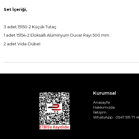
Set İçeriği,
3 adet 15150-2 Küçük Tutaç
1 adet 15154-2 Eloksallı Alüminyum Duvar Rayı 500 mm
2 adet Vida-Dübel
Kurumsal
Anasayfa
Hakkımızda
İletişim
WhatsApp : 0547 519 71 4