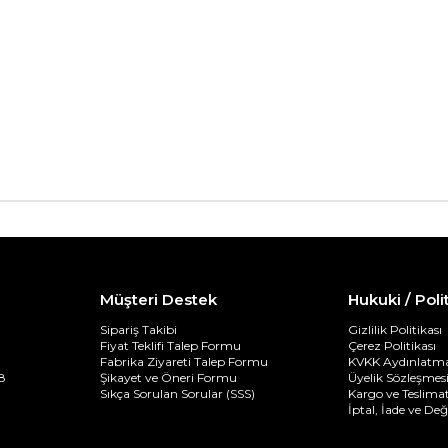
Müşteri Destek
Hukuki / Poli
Sipariş Takibi
Gizlilik Politikası
Fiyat Teklifi Talep Formu
Çerez Politikası
Fabrika Ziyareti Talep Formu
KVKK Aydınlatma
8
Şikayet ve Öneri Formu
Üyelik Sözleşmes
Sıkça Sorulan Sorular (SSS)
Kargo ve Teslimat
İptal, İade ve De