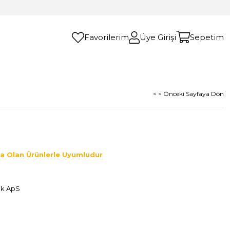
Favorilerim
Üye Girişi
Sepetim
< < Önceki Sayfaya Dön
a Olan Ürünlerle Uyumludur
ik ApS