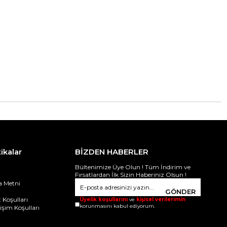
tikalar
BİZDEN HABERLER
Bültenimize Üye Olun ! Tüm İndirim ve
Fırsatlardan İlk Sizin Haberiniz Olsun !
 Metni
i
GÖNDER
 Koşulları
Üyelik koşullarını
ve
kişisel verilerimin
korunmasını kabul ediyorum.
ğişim Koşulları