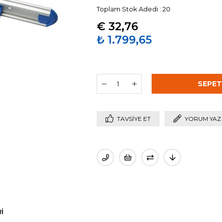
Toplam Stok Adedi
:
20
€ 32,76
₺ 1.799,65
TAVSIYE ET
YORUM YAZ
I