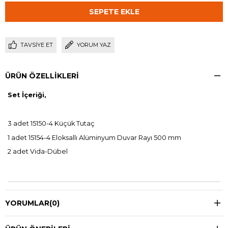
TAVSIYE ET
YORUM YAZ
ÜRÜN ÖZELLIKLERI
Set İçeriği,
3 adet 15150-4 Küçük Tutaç
1 adet 15154-4 Eloksallı Alüminyum Duvar Rayı 500 mm
2 adet Vida-Dübel
YORUMLAR
(0)