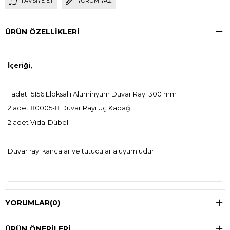
TAVSIYE ET
YORUM YAZ
ÜRÜN ÖZELLIKLERI
İçeriği,
1 adet 15156 Eloksallı Alüminyum Duvar Rayı 300 mm
2 adet 80005-8 Duvar Rayı Uç Kapağı
2 adet Vida-Dübel
Duvar rayı kancalar ve tutucularla uyumludur.
YORUMLAR
(0)
ÜRÜN ÖNERILERI