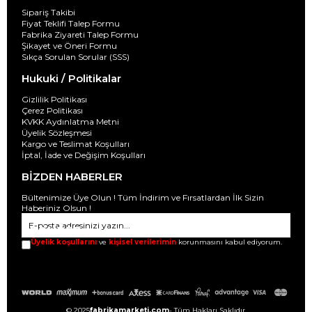
Sipariş Takibi
Fiyat Teklifi Talep Formu
Fabrika Ziyareti Talep Formu
Şikayet ve Öneri Formu
Sıkça Sorulan Sorular (SSS)
Hukuki / Politikalar
Gizlilik Politikası
Çerez Politikası
KVKK Aydınlatma Metni
Üyelik Sözleşmesi
Kargo ve Teslimat Koşulları
İptal, İade ve Değişim Koşulları
BİZDEN HABERLER
Bültenimize Üye Olun ! Tüm İndirim ve Fırsatlardan İlk Sizin
Haberiniz Olsun !
GÖNDER
Üyelik koşullarını
ve
kişisel verilerimin
korunmasını kabul ediyorum.
© 2025
fabrikamarketi.com
- Tüm Hakları Saklıdır.