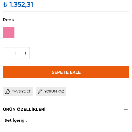
₺ 1.352,31
Renk
TAVSIYE ET
YORUM YAZ
ÜRÜN ÖZELLIKLERI
Set İçeriği,