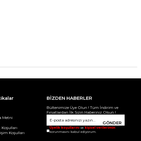
tikalar
BİZDEN HABERLER
Bültenimize Üye Olun ! Tüm İndirim ve
Fırsatlardan İlk Sizin Haberiniz Olsun !
 Metni
i
GÖNDER
 Koşulları
Üyelik koşullarını
ve
kişisel verilerimin
korunmasını kabul ediyorum.
ğişim Koşulları