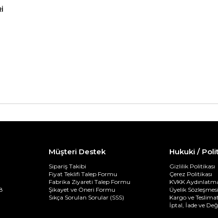
I
Müşteri Destek
Hukuki / Poli
Sipariş Takibi
Gizlilik Politikası
Fiyat Teklifi Talep Formu
Çerez Politikası
Fabrika Ziyareti Talep Formu
KVKK Aydınlatma
8
Şikayet ve Öneri Formu
Üyelik Sözleşmes
Sıkça Sorulan Sorular (SSS)
Kargo ve Teslimat
İptal, İade ve De