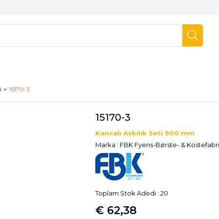
i
15170-3
15170-3
Kancalı Askılık Seti 900 mm
Marka
:
FBK Fyens-Børste- & Kostefabr
Toplam Stok Adedi
:
20
€ 62,38