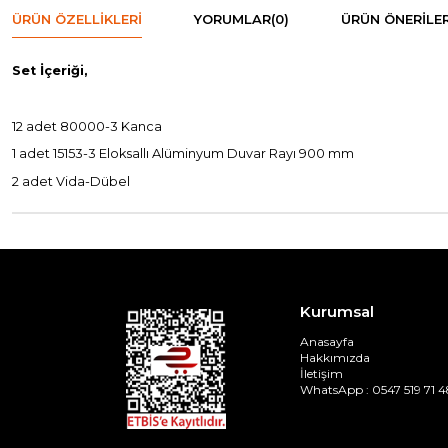
ÜRÜN ÖZELLIKLERI
YORUMLAR
(0)
ÜRÜN ÖNERILER
Set İçeriği,
12 adet 80000-3 Kanca
1 adet 15153-3 Eloksallı Alüminyum Duvar Rayı 900 mm
2 adet Vida-Dübel
Kurumsal
Anasayfa
Hakkımızda
İletişim
WhatsApp : 0547 519 71 4