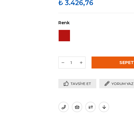
₺ 3.426,76
Renk
TAVSIYE ET
YORUM YAZ