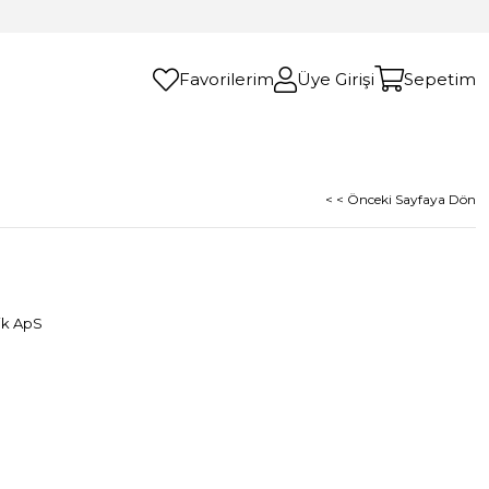
Favorilerim
Üye Girişi
Sepetim
< < Önceki Sayfaya Dön
ik ApS