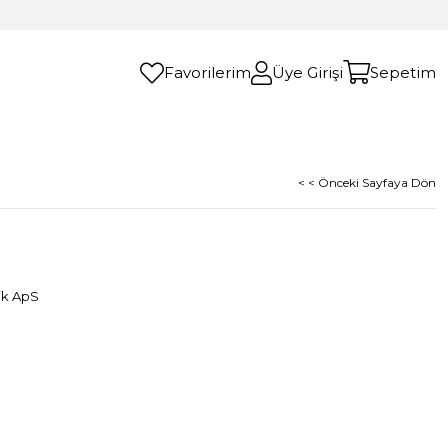
Favorilerim
Üye Girişi
Sepetim
< < Önceki Sayfaya Dön
ik ApS