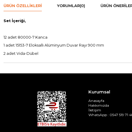
ÜRÜN ÖZELLIKLERI
YORUMLAR
(0)
ÜRÜN ÖNERILER
Set İçeriği,
12 adet 80000-7 Kanca
1 adet 15153-7 Eloksallı Alüminyum Duvar Rayı 900 mm
2 adet Vida-Dübel
Kurumsal
Anasayfa
Hakkımızda
İletişim
WhatsApp : 0547 519 71 4