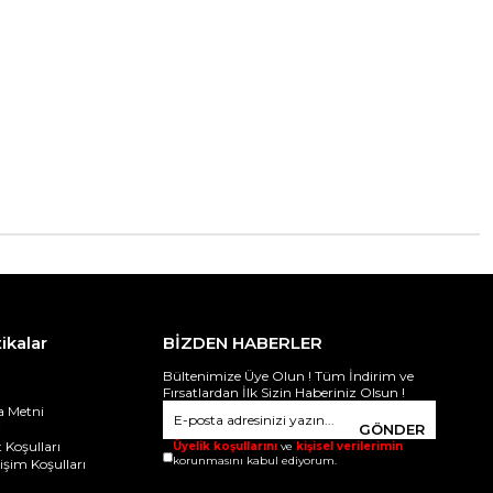
tikalar
BİZDEN HABERLER
Bültenimize Üye Olun ! Tüm İndirim ve
Fırsatlardan İlk Sizin Haberiniz Olsun !
 Metni
i
GÖNDER
 Koşulları
Üyelik koşullarını
ve
kişisel verilerimin
korunmasını kabul ediyorum.
ğişim Koşulları