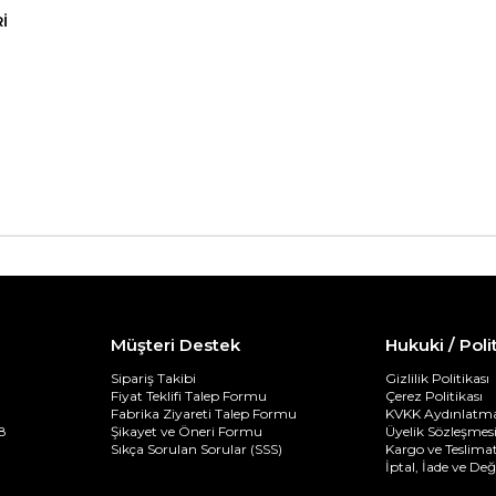
I
Müşteri Destek
Hukuki / Poli
Sipariş Takibi
Gizlilik Politikası
Fiyat Teklifi Talep Formu
Çerez Politikası
Fabrika Ziyareti Talep Formu
KVKK Aydınlatma
8
Şikayet ve Öneri Formu
Üyelik Sözleşmes
Sıkça Sorulan Sorular (SSS)
Kargo ve Teslimat
İptal, İade ve De