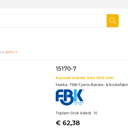
i
15170-7
15170-7
Kancalı Askılık Seti 900 mm
Marka
:
FBK Fyens-Børste- & Kostefabr
Toplam Stok Adedi
:
10
€ 62,38