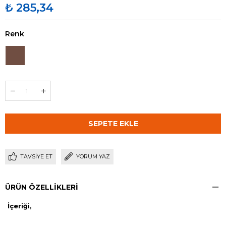
₺ 285,34
Renk
TAVSIYE ET
YORUM YAZ
ÜRÜN ÖZELLIKLERI
İçeriği,