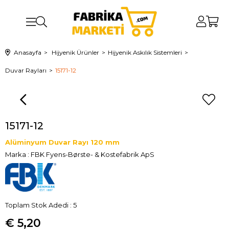
Anasayfa
Hijyenik Ürünler
Hijyenik Askılık Sistemleri
Duvar Rayları
15171-12
15171-12
Alüminyum Duvar Rayı 120 mm
Marka
:
FBK Fyens-Børste- & Kostefabrik ApS
Toplam Stok Adedi
:
5
€ 5,20