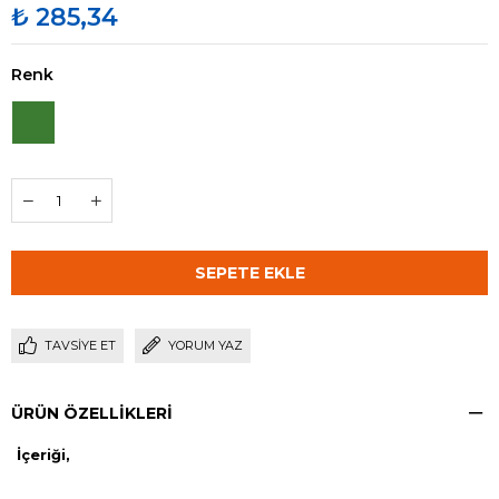
₺ 285,34
Renk
TAVSIYE ET
YORUM YAZ
ÜRÜN ÖZELLIKLERI
İçeriği,