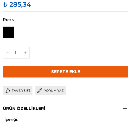
₺ 285,34
Renk
TAVSIYE ET
YORUM YAZ
ÜRÜN ÖZELLIKLERI
İçeriği,