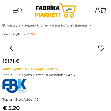
Anasayfa
Hijyenik Ürünler
Hijyenik Askılık Sistemleri
Duvar Rayları
15171-6
15171-6
Alüminyum Duvar Rayı 120 mm
Marka
:
FBK Fyens-Børste- & Kostefabrik ApS
Toplam Stok Adedi
:
10
€ 5,20