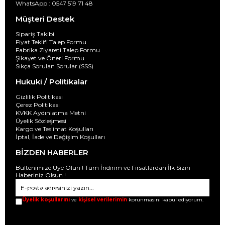
WhatsApp : 0547 519 71 48
Müşteri Destek
Sipariş Takibi
Fiyat Teklifi Talep Formu
Fabrika Ziyareti Talep Formu
Şikayet ve Öneri Formu
Sıkça Sorulan Sorular (SSS)
Hukuki / Politikalar
Gizlilik Politikası
Çerez Politikası
KVKK Aydınlatma Metni
Üyelik Sözleşmesi
Kargo ve Teslimat Koşulları
İptal, İade ve Değişim Koşulları
BİZDEN HABERLER
Bültenimize Üye Olun ! Tüm İndirim ve Fırsatlardan İlk Sizin
Haberiniz Olsun !
GÖNDER
Üyelik koşullarını
ve
kişisel verilerimin
korunmasını kabul ediyorum.