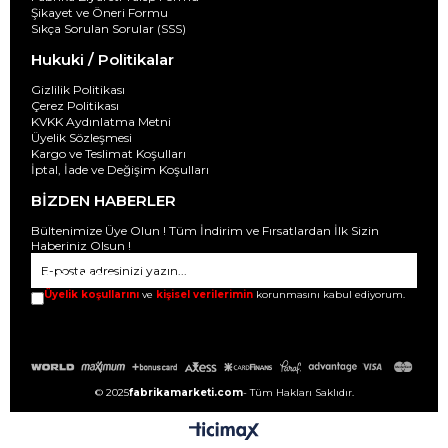
Şikayet ve Öneri Formu
Sıkça Sorulan Sorular (SSS)
Hukuki / Politikalar
Gizlilik Politikası
Çerez Politikası
KVKK Aydınlatma Metni
Üyelik Sözleşmesi
Kargo ve Teslimat Koşulları
İptal, İade ve Değişim Koşulları
BİZDEN HABERLER
Bültenimize Üye Olun ! Tüm İndirim ve Fırsatlardan İlk Sizin
Haberiniz Olsun !
GÖNDER
Üyelik koşullarını
ve
kişisel verilerimin
korunmasını kabul ediyorum.
© 2025
fabrikamarketi.com
- Tüm Hakları Saklıdır.