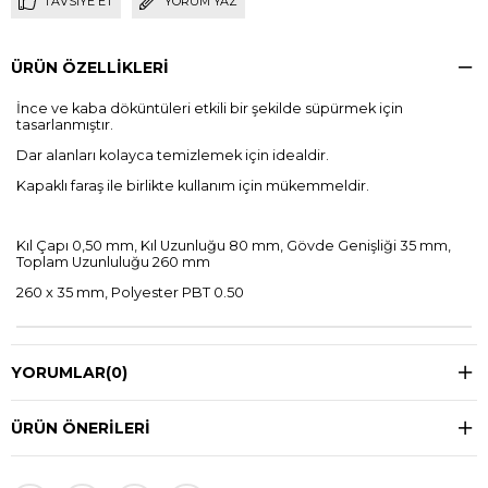
TAVSIYE ET
YORUM YAZ
ÜRÜN ÖZELLIKLERI
İnce ve kaba döküntüleri etkili bir şekilde süpürmek için
tasarlanmıştır.
Dar alanları kolayca temizlemek için idealdir.
Kapaklı faraş ile birlikte kullanım için mükemmeldir.
Kıl Çapı 0,50 mm, Kıl Uzunluğu 80 mm, Gövde Genişliği 35 mm,
Toplam Uzunluluğu 260 mm
260 x 35 mm, Polyester PBT 0.50
YORUMLAR
(0)
ÜRÜN ÖNERILERI