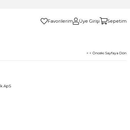
Favorilerim
Üye Girişi
Sepetim
< < Önceki Sayfaya Dön
ik ApS