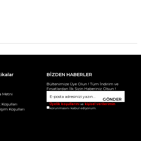
tikalar
BİZDEN HABERLER
Bültenimize Üye Olun ! Tüm İndirim ve
Fırsatlardan İlk Sizin Haberiniz Olsun !
 Metni
i
GÖNDER
 Koşulları
Üyelik koşullarını
ve
kişisel verilerimin
korunmasını kabul ediyorum.
ğişim Koşulları