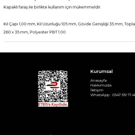
Kapaklı faraş ile birlikte kullanım için mükemmeldir.
Kıl Çapı 1,00 mm, Kıl Uzunluğu 105 mm, Gövde Genişliği 35 mm, To
260 x 35 mm, Polyester PBT 1.00
Kurumsal
Anasayfa
Hakkımızda
İletişim
WhatsApp : 0547 519 71 4