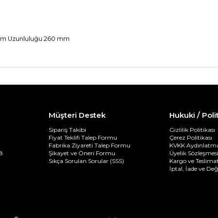
plam Uzunluluğu 260 mm
Müşteri Destek
Hukuki / Poli
Sipariş Takibi
Gizlilik Politikası
Fiyat Teklifi Talep Formu
Çerez Politikası
Fabrika Ziyareti Talep Formu
KVKK Aydınlatma
8
Şikayet ve Öneri Formu
Üyelik Sözleşmes
Sıkça Sorulan Sorular (SSS)
Kargo ve Teslimat
İptal, İade ve De