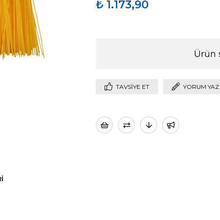
₺ 1.173,90
Ürün 
TAVSIYE ET
YORUM YAZ
I