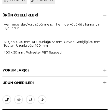
TAVSIYE ET
YORUM YAZ
ÜRÜN ÖZELLIKLERI
Hem ince ıslak/kuru süpürme için hem de köpüklü yıkama için
uygundur.
Kıl Çapı 0,30 mm, Kıl Uzunluğu 55 mm, Gövde Genişliği 50 mm,
Toplam Uzunluluğu 400 mm
400 x 50 mm, Polyester PBT flagged
YORUMLAR
(0)
ÜRÜN ÖNERILERI