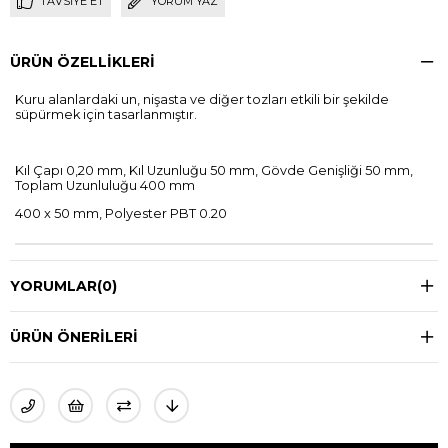
TAVSIYE ET
YORUM YAZ
ÜRÜN ÖZELLIKLERI
Kuru alanlardaki un, nişasta ve diğer tozları etkili bir şekilde
süpürmek için tasarlanmıştır.
Kıl Çapı 0,20 mm, Kıl Uzunluğu 50 mm, Gövde Genişliği 50 mm,
Toplam Uzunluluğu 400 mm
400 x 50 mm, Polyester PBT 0.20
YORUMLAR
(0)
ÜRÜN ÖNERILERI