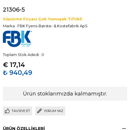
21306-5
Süpürme Fırçası Çok Yumuşak Tiftikli
Marka
:
FBK Fyens-Børste- & Kostefabrik ApS
Toplam Stok Adedi
:
0
€ 17,14
₺ 940,49
Ürün stoklarımızda kalmamıştır.
TAVSIYE ET
YORUM YAZ
ÜRÜN ÖZELLIKLERI