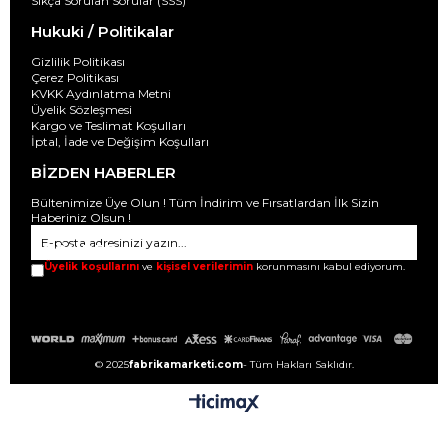
Sıkça Sorulan Sorular (SSS)
Hukuki / Politikalar
Gizlilik Politikası
Çerez Politikası
KVKK Aydınlatma Metni
Üyelik Sözleşmesi
Kargo ve Teslimat Koşulları
İptal, İade ve Değişim Koşulları
BİZDEN HABERLER
Bültenimize Üye Olun ! Tüm İndirim ve Fırsatlardan İlk Sizin
Haberiniz Olsun !
GÖNDER
Üyelik koşullarını
ve
kişisel verilerimin
korunmasını kabul ediyorum.
© 2025
fabrikamarketi.com
- Tüm Hakları Saklıdır.