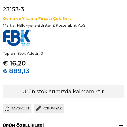
23153-3
Ovma ve Yıkama Fırçası Çok Sert
Marka
:
FBK Fyens-Børste- & Kostefabrik ApS
Toplam Stok Adedi
:
0
€ 16,20
₺ 889,13
Ürün stoklarımızda kalmamıştır.
TAVSIYE ET
YORUM YAZ
ÜRÜN ÖZELLIKLERI