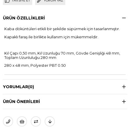
TAVSIYE ET
YORUM YAZ
ÜRÜN ÖZELLIKLERI
Kaba döküntüleri etkili bir şekilde süpürmek için tasarlanmıştır.
Kapaklı faraş ile birlikte kullanım için mükemmeldir.
Kıl Çapı 0,50 mm, Kıl Uzunluğu 70 mm, Gövde Genişliği 48 mm,
Toplam Uzunluluğu 280 mm
280 x 48 mm, Polyester PBT 0.50
YORUMLAR
(0)
ÜRÜN ÖNERILERI