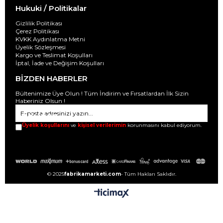
Hukuki / Politikalar
Gizlilik Politikası
Çerez Politikası
KVKK Aydınlatma Metni
Üyelik Sözleşmesi
Kargo ve Teslimat Koşulları
İptal, İade ve Değişim Koşulları
BİZDEN HABERLER
Bültenimize Üye Olun ! Tüm İndirim ve Fırsatlardan İlk Sizin
Haberiniz Olsun !
GÖNDER
Üyelik koşullarını
ve
kişisel verilerimin
korunmasını kabul ediyorum.
© 2025
fabrikamarketi.com
- Tüm Hakları Saklıdır.