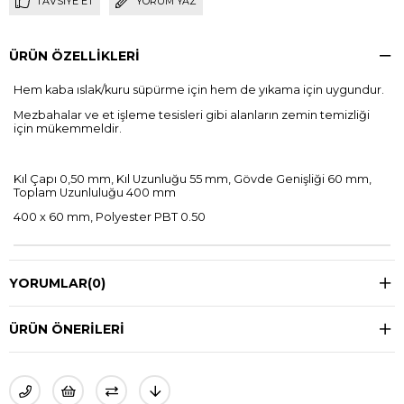
TAVSIYE ET
YORUM YAZ
ÜRÜN ÖZELLIKLERI
Hem kaba ıslak/kuru süpürme için hem de yıkama için uygundur.
Mezbahalar ve et işleme tesisleri gibi alanların zemin temizliği
için mükemmeldir.
Kıl Çapı 0,50 mm, Kıl Uzunluğu 55 mm, Gövde Genişliği 60 mm,
Toplam Uzunluluğu 400 mm
400 x 60 mm, Polyester PBT 0.50
YORUMLAR
(0)
ÜRÜN ÖNERILERI