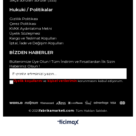
Sıkça Sorulan Sorular (SSS)
Hukuki / Politikalar
Gizlilik Politikası
Çerez Politikası
KVKK Aydınlatma Metni
Üyelik Sözleşmesi
Kargo ve Teslimat Koşulları
İptal, İade ve Değişim Koşulları
BİZDEN HABERLER
Bültenimize Üye Olun ! Tüm İndirim ve Fırsatlardan İlk Sizin
Haberiniz Olsun !
GÖNDER
Üyelik koşullarını
ve
kişisel verilerimin
korunmasını kabul ediyorum.
© 2025
fabrikamarketi.com
- Tüm Hakları Saklıdır.