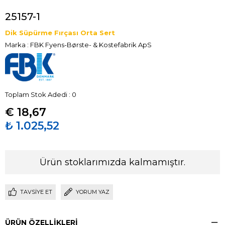
25157-1
Dik Süpürme Fırçası Orta Sert
Marka
:
FBK Fyens-Børste- & Kostefabrik ApS
Toplam Stok Adedi
:
0
€ 18,67
₺ 1.025,52
Ürün stoklarımızda kalmamıştır.
TAVSIYE ET
YORUM YAZ
ÜRÜN ÖZELLIKLERI