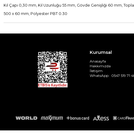
Kıl Çapı 0,30 mm, Kıl Uzunluğu 55 mm, Gövde Genişliği 60 mm, To
500 x 60 mm, Polyester PBT 0.30
Kurumsal
Anasayfa
Hakkımızda
İletişim
WhatsApp : 0547 519 71 4