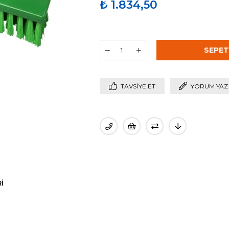
₺ 1.834,50
TAVSIYE ET
YORUM YAZ
I