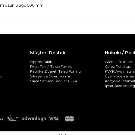
plam Uzunluluğu 500 mm
Müşteri Destek
Hukuki / Poli
Sipariş Takibi
Gizlilik Politikası
Fiyat Teklifi Talep Formu
Çerez Politikası
Fabrika Ziyareti Talep Formu
KVKK Aydınlatma
8
Şikayet ve Öneri Formu
Üyelik Sözleşmes
Sıkça Sorulan Sorular (SSS)
Kargo ve Teslimat
İptal, İade ve De