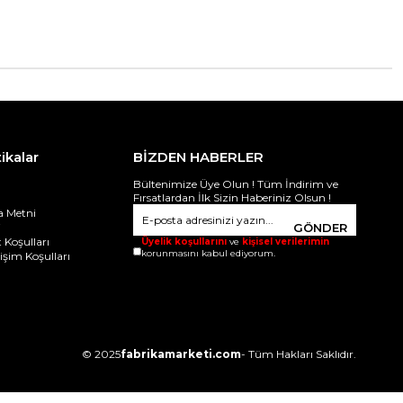
tikalar
BİZDEN HABERLER
Bültenimize Üye Olun ! Tüm İndirim ve
Fırsatlardan İlk Sizin Haberiniz Olsun !
 Metni
i
GÖNDER
 Koşulları
Üyelik koşullarını
ve
kişisel verilerimin
korunmasını kabul ediyorum.
ğişim Koşulları
© 2025
fabrikamarketi.com
- Tüm Hakları Saklıdır.