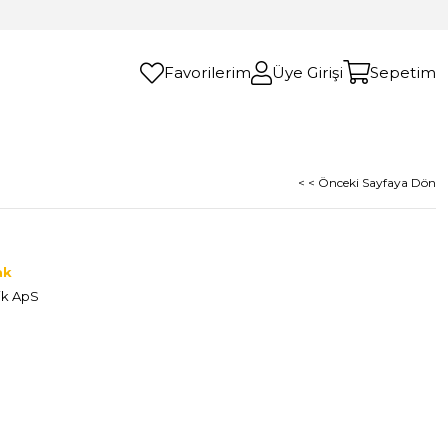
Favorilerim
Üye Girişi
Sepetim
< < Önceki Sayfaya Dön
ak
ik ApS