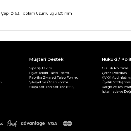
e Çapı Ø 63, Toplam Uzunluluğu 120 mm
Müşteri Destek
Hukuki / Poli
Sipariş Takibi
Gizlilik Politikası
Fiyat Teklifi Talep Formu
Çerez Politikası
Fabrika Ziyareti Talep Formu
KVKK Aydınlatma
8
Şikayet ve Öneri Formu
Üyelik Sözleşmes
Sıkça Sorulan Sorular (SSS)
Kargo ve Teslimat
İptal, İade ve De