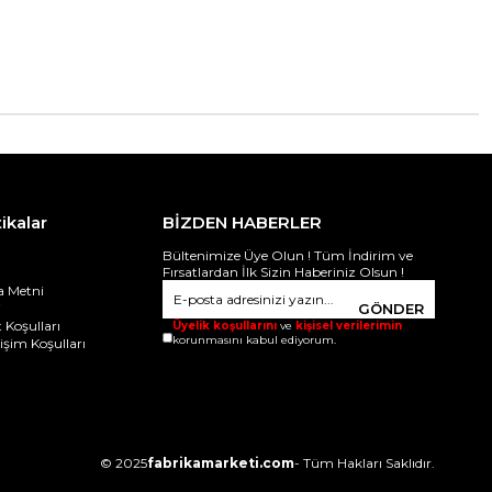
tikalar
BİZDEN HABERLER
Bültenimize Üye Olun ! Tüm İndirim ve
Fırsatlardan İlk Sizin Haberiniz Olsun !
 Metni
i
GÖNDER
 Koşulları
Üyelik koşullarını
ve
kişisel verilerimin
korunmasını kabul ediyorum.
ğişim Koşulları
© 2025
fabrikamarketi.com
- Tüm Hakları Saklıdır.