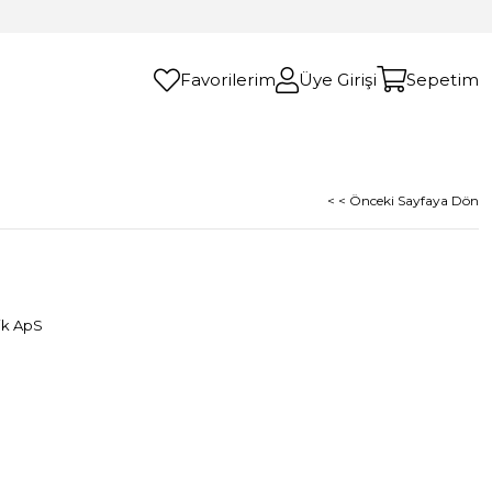
Favorilerim
Üye Girişi
Sepetim
< < Önceki Sayfaya Dön
ik ApS