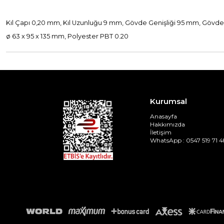
Kıl Çapı 0,20 mm, Kıl Uzunluğu 9 mm, Gövde Genişliği 95 mm, Gövd
ø 63 x 95 x 135 mm, Polyester PBT 0.20
Kurumsal
Anasayfa
Hakkımızda
İletişim
WhatsApp : 0547 519 71 4