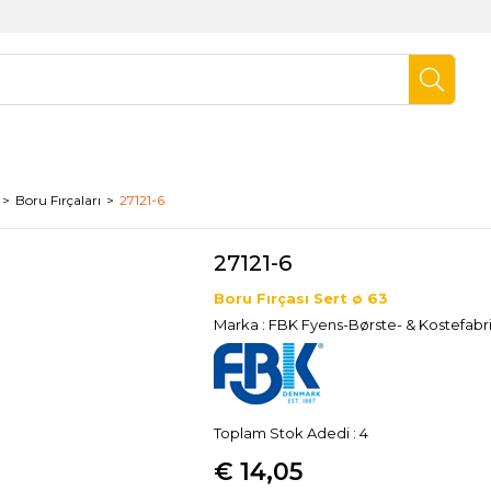
Boru Fırçaları
27121-6
27121-6
Boru Fırçası Sert ø 63
Marka
:
FBK Fyens-Børste- & Kostefabr
Toplam Stok Adedi
:
4
€ 14,05