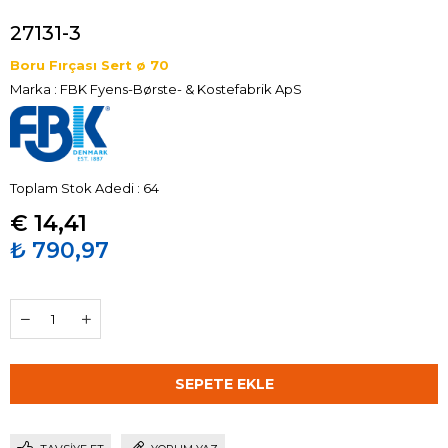
27131-3
Boru Fırçası Sert ø 70
Marka
:
FBK Fyens-Børste- & Kostefabrik ApS
Toplam Stok Adedi
:
64
€ 14,41
₺ 790,97