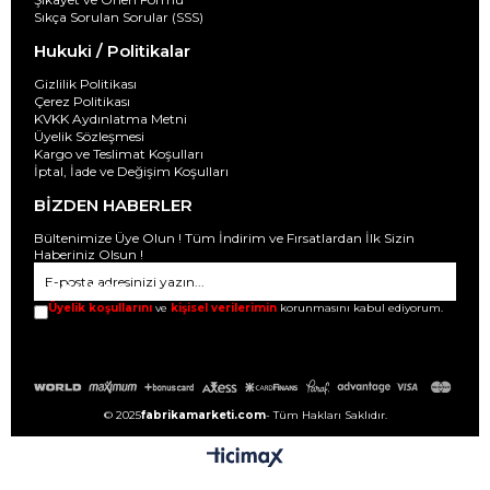
Sıkça Sorulan Sorular (SSS)
Hukuki / Politikalar
Gizlilik Politikası
Çerez Politikası
KVKK Aydınlatma Metni
Üyelik Sözleşmesi
Kargo ve Teslimat Koşulları
İptal, İade ve Değişim Koşulları
BİZDEN HABERLER
Bültenimize Üye Olun ! Tüm İndirim ve Fırsatlardan İlk Sizin
Haberiniz Olsun !
GÖNDER
Üyelik koşullarını
ve
kişisel verilerimin
korunmasını kabul ediyorum.
© 2025
fabrikamarketi.com
- Tüm Hakları Saklıdır.