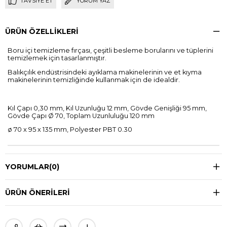
TAVSIYE ET
YORUM YAZ
ÜRÜN ÖZELLIKLERI
Boru içi temizleme fırçası, çeşitli besleme borularını ve tüplerini
temizlemek için tasarlanmıştır.
Balıkçılık endüstrisindeki ayıklama makinelerinin ve et kıyma
makinelerinin temizliğinde kullanmak için de idealdir.
Kıl Çapı 0,30 mm, Kıl Uzunluğu 12 mm, Gövde Genişliği 95 mm,
Gövde Çapı Ø 70, Toplam Uzunluluğu 120 mm
ø 70 x 95 x 135 mm, Polyester PBT 0.30
YORUMLAR
(0)
ÜRÜN ÖNERILERI