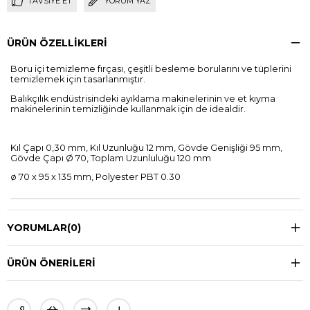
TAVSIYE ET
YORUM YAZ
ÜRÜN ÖZELLIKLERI
Boru içi temizleme fırçası, çeşitli besleme borularını ve tüplerini
temizlemek için tasarlanmıştır.
Balıkçılık endüstrisindeki ayıklama makinelerinin ve et kıyma
makinelerinin temizliğinde kullanmak için de idealdir.
Kıl Çapı 0,30 mm, Kıl Uzunluğu 12 mm, Gövde Genişliği 95 mm,
Gövde Çapı Ø 70, Toplam Uzunluluğu 120 mm
ø 70 x 95 x 135 mm, Polyester PBT 0.30
YORUMLAR
(0)
ÜRÜN ÖNERILERI