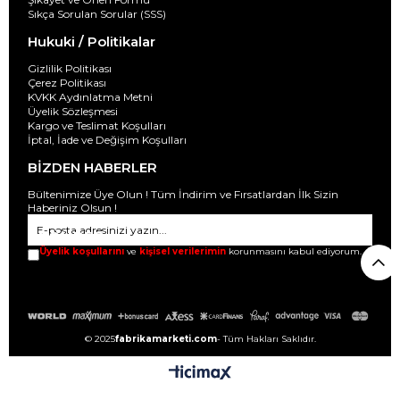
Sıkça Sorulan Sorular (SSS)
Hukuki / Politikalar
Gizlilik Politikası
Çerez Politikası
KVKK Aydınlatma Metni
Üyelik Sözleşmesi
Kargo ve Teslimat Koşulları
İptal, İade ve Değişim Koşulları
BİZDEN HABERLER
Bültenimize Üye Olun ! Tüm İndirim ve Fırsatlardan İlk Sizin
Haberiniz Olsun !
GÖNDER
Üyelik koşullarını
ve
kişisel verilerimin
korunmasını kabul ediyorum.
© 2025
fabrikamarketi.com
- Tüm Hakları Saklıdır.