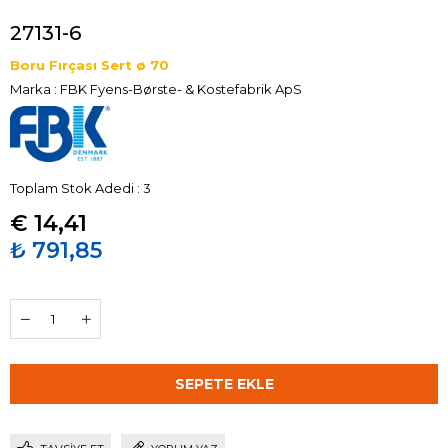
27131-6
Boru Fırçası Sert ø 70
Marka
:
FBK Fyens-Børste- & Kostefabrik ApS
Toplam Stok Adedi
:
3
€ 14,41
₺ 791,85