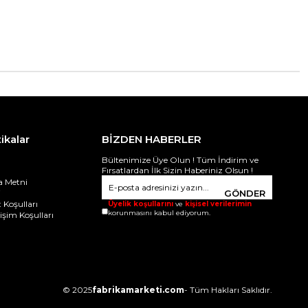
tikalar
BİZDEN HABERLER
Bültenimize Üye Olun ! Tüm İndirim ve
Fırsatlardan İlk Sizin Haberiniz Olsun !
 Metni
i
GÖNDER
 Koşulları
Üyelik koşullarını
ve
kişisel verilerimin
korunmasını kabul ediyorum.
ğişim Koşulları
© 2025
fabrikamarketi.com
- Tüm Hakları Saklıdır.