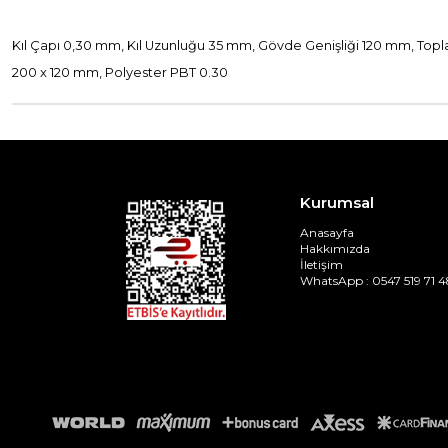
Kıl Çapı 0,30 mm, Kıl Uzunluğu 35 mm, Gövde Genişliği 120 mm, To
200 x 120 mm, Polyester PBT 0.30
Kurumsal
Anasayfa
Hakkımızda
İletişim
WhatsApp : 0547 519 71 4