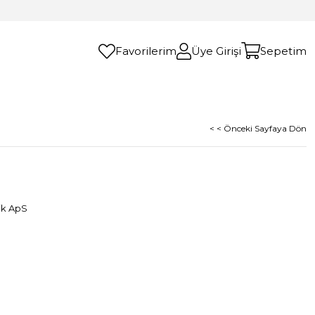
Favorilerim
Üye Girişi
Sepetim
< < Önceki Sayfaya Dön
ik ApS