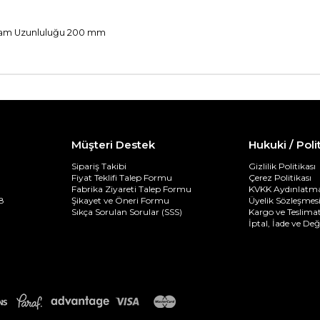
plam Uzunluluğu 200 mm
Müşteri Destek
Hukuki / Poli
Sipariş Takibi
Gizlilik Politikası
Fiyat Teklifi Talep Formu
Çerez Politikası
Fabrika Ziyareti Talep Formu
KVKK Aydınlatma
8
Şikayet ve Öneri Formu
Üyelik Sözleşmes
Sıkça Sorulan Sorular (SSS)
Kargo ve Teslimat
İptal, İade ve De