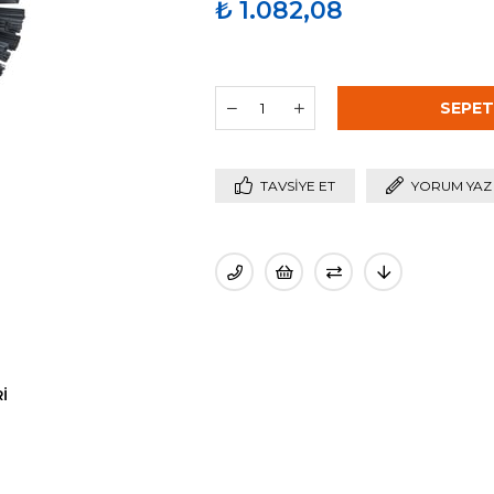
₺ 1.082,08
TAVSIYE ET
YORUM YAZ
I