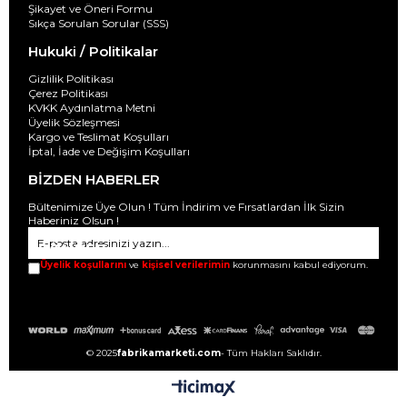
Şikayet ve Öneri Formu
Sıkça Sorulan Sorular (SSS)
Hukuki / Politikalar
Gizlilik Politikası
Çerez Politikası
KVKK Aydınlatma Metni
Üyelik Sözleşmesi
Kargo ve Teslimat Koşulları
İptal, İade ve Değişim Koşulları
BİZDEN HABERLER
Bültenimize Üye Olun ! Tüm İndirim ve Fırsatlardan İlk Sizin
Haberiniz Olsun !
GÖNDER
Üyelik koşullarını
ve
kişisel verilerimin
korunmasını kabul ediyorum.
© 2025
fabrikamarketi.com
- Tüm Hakları Saklıdır.